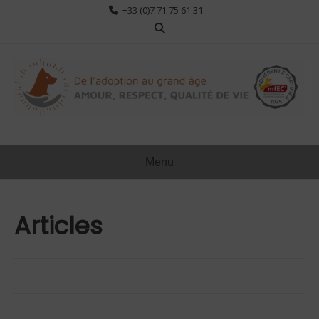
Aller
+33 (0)7 71 75 61 31
au
contenu
Menu
Articles