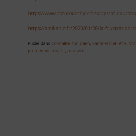
https://www.naturedechien.fr/blog/cat-educati
https://amikanin.fr/2023/01/28/la-frustration-c
Publié dans
Connaître son chien
,
Santé et bien-être
,
Viv
promenade
,
réactif
,
réactivité
Navigation
de
l’article