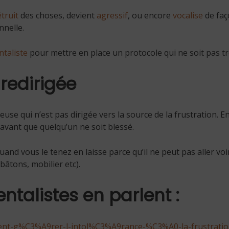
étruit
des choses, devient
agressif
, ou encore
vocalise
de faç
nnelle.
taliste
pour mettre en place un protocole qui ne soit pas t
 redirigée
se qui n’est pas dirigée vers la source de la frustration. En
n avant que quelqu’un ne soit blessé.
and vous le tenez en laisse parce qu’il ne peut pas aller voi
bâtons, mobilier etc).
talistes en parlent :
ent-g%C3%A9rer-l-intol%C3%A9rance-%C3%A0-la-frustrati