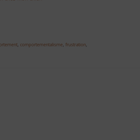
ortement
,
comportementalisme
,
frustration
,