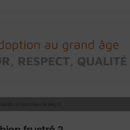
ents où ton chien te déçoit
ien frustré ?