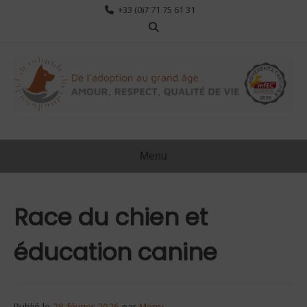
Aller
+33 (0)7 71 75 61 31
au
contenu
Menu
Race du chien et
éducation canine
Publié le
28 février 2026
par
Merry