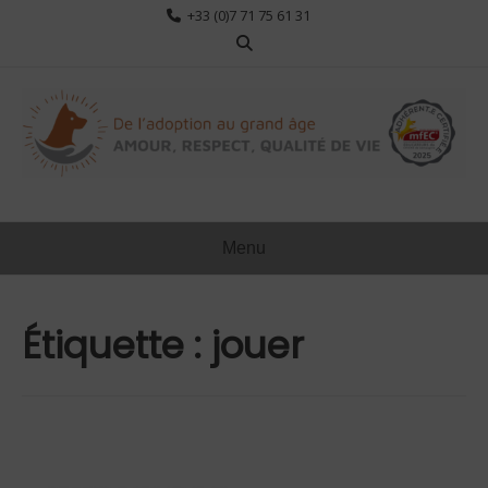
Aller
+33 (0)7 71 75 61 31
au
contenu
Menu
Étiquette :
jouer