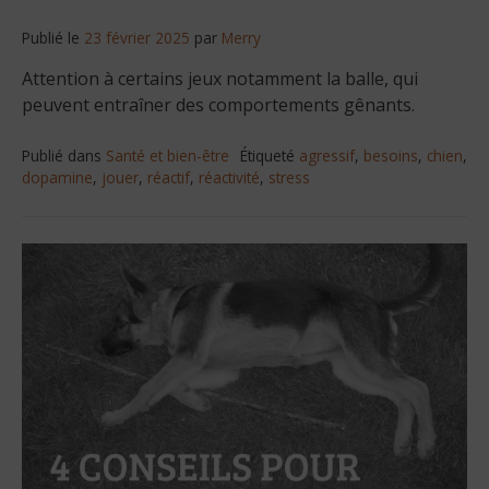
Publié le
23 février 2025
par
Merry
Attention à certains jeux notamment la balle, qui
peuvent entraîner des comportements gênants.
Publié dans
Santé et bien-être
Étiqueté
agressif
,
besoins
,
chien
,
dopamine
,
jouer
,
réactif
,
réactivité
,
stress