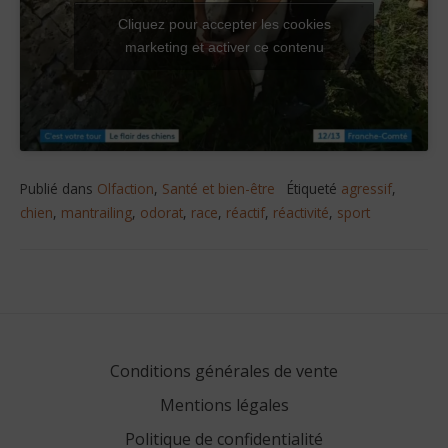
Cliquez pour accepter les cookies
marketing et activer ce contenu
Publié dans
Olfaction
,
Santé et bien-être
Étiqueté
agressif
,
chien
,
mantrailing
,
odorat
,
race
,
réactif
,
réactivité
,
sport
Navigation
de
l’article
Conditions générales de vente
Mentions légales
Politique de confidentialité