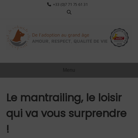
Aller
+33 (0)7 71 75 61 31
au
contenu
Menu
Le mantrailing, le loisir
qui va vous surprendre
!