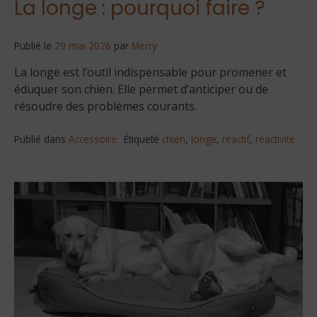
La longe : pourquoi faire ?
Publié le
29 mai 2026
par
Merry
La longe est l’outil indispensable pour promener et
éduquer son chien. Elle permet d’anticiper ou de
résoudre des problèmes courants.
Publié dans
Accessoire
Étiqueté
chien
,
longe
,
réactif
,
réactivité