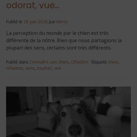
odorat, vue…
Publié le
26 juin 2026
par
Merry
La perception du monde par le chien est très
différente de la nôtre. Bien que nous partagions la
plupart des sens, certains sont très différents.
Publié dans
Connaître son chien
,
Olfaction
Étiqueté
chien
,
olfaction
,
sens
,
toucher
,
vue