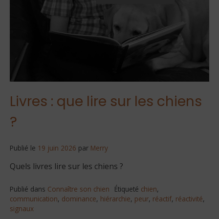
Livres : que lire sur les chiens
?
Publié le
19 juin 2026
par
Merry
Quels livres lire sur les chiens ?
Publié dans
Connaître son chien
Étiqueté
chien
,
communication
,
dominance
,
hiérarchie
,
peur
,
réactif
,
réactivité
,
signaux