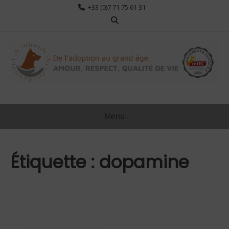
Aller
+33 (0)7 71 75 61 31
au
contenu
Menu
Étiquette :
dopamine