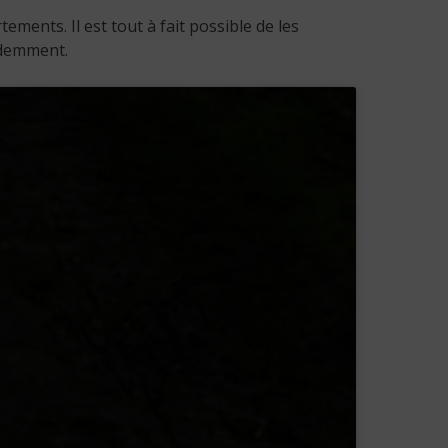
ments. Il est tout à fait possible de les
videmment.