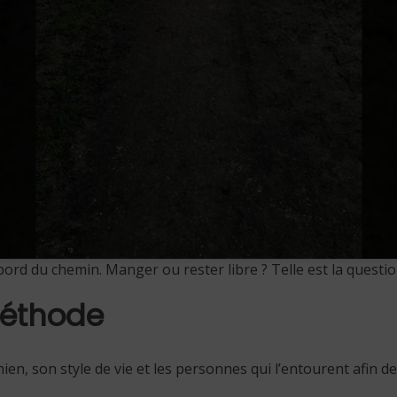
bord du chemin. Manger ou rester libre ? Telle est la questi
méthode
en, son style de vie et les personnes qui l’entourent afin 