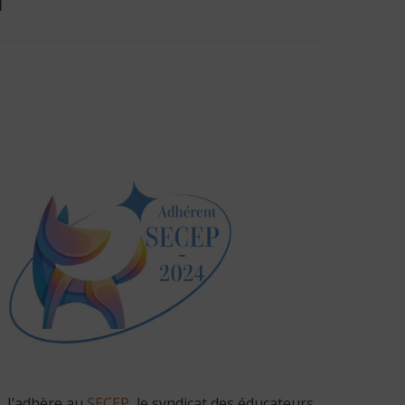
J’adhère au
SECEP
, le syndicat des éducateurs