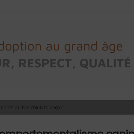
ents où ton chien te déçoit
 comportementalisme cani