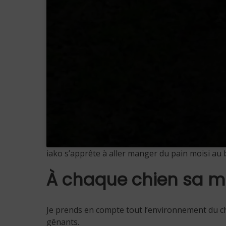
iako s’apprête à aller manger du pain moisi au 
À chaque chien sa 
Je prends en compte tout l’environnement du chi
gênants.