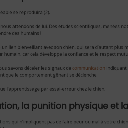
able se reproduira (2).
nous attendons de lui. Des études scientifiques, menées no
endre des humains !
n lien bienveillant avec son chien, qui sera d’autant plus m
ur humain, car cela développe la confiance et le respect mutu
 nous savons déceler les signaux de
communication
indiquant
ant que le comportement gênant se déclenche.
que l’apprentissage par essai-erreur chez le chien.
dation, la punition physique et l
ions qui n’impliquent pas de faire peur ou mal à votre chi