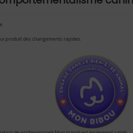
e.
qui produit des changements rapides.
ciation de professionnels
Mon travail est également validé