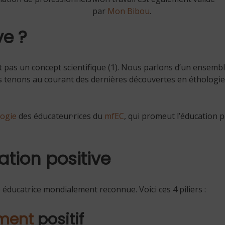
par
Mon Bibou
.
ve ?
est pas un concept scientifique (1). Nous parlons d’un ensem
 tenons au courant des dernières découvertes en éthologie
logie
des éducateur
·rices
du
mfEC
, qui promeut l’éducation 
cation positive
e éducatrice mondialement reconnue. Voici ces 4 piliers :
ement
positif