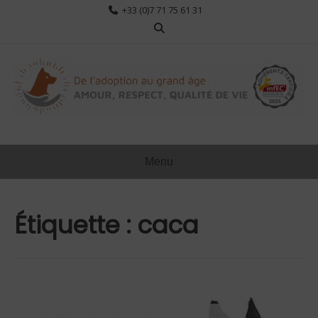
Aller
+33 (0)7 71 75 61 31
au
contenu
Menu
Étiquette :
caca