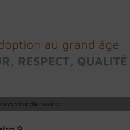
ents où ton chien te déçoit
ire ?