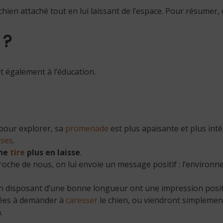
chien attaché tout en lui laissant de l’espace. Pour résumer,
 ?
t également à l’éducation.
pour explorer, sa
promenade
est plus apaisante et plus inté
uses
.
 ne
tire
plus en laisse
.
proche de nous, on lui envoie un message positif : l’enviro
n disposant d’une bonne longueur ont une impression positiv
ées à demander à
caresser
le chien, ou viendront simplement
.