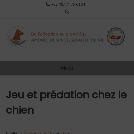
Aller
+33 (0)7 71 75 61 31
au
contenu
Menu
Jeu et prédation chez le
chien
Publié le
23 février 2025
par
Merry