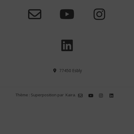
77450 Esbly
Thème : Superposition par
Kaira
.
0,00€
0
Votre
(0
Votre
panier
items)
panier
est
est
vide.