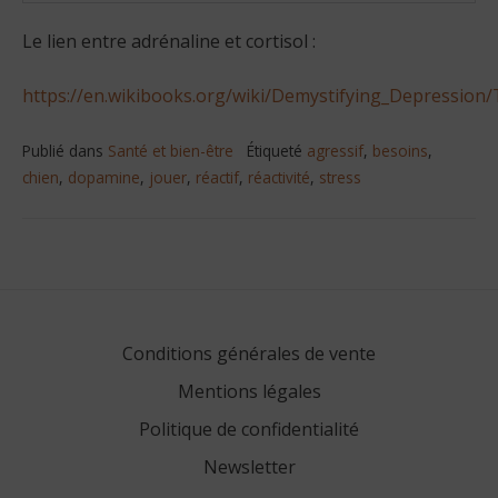
Le lien entre adrénaline et cortisol :
https://en.wikibooks.org/wiki/Demystifying_Depression
Publié dans
Santé et bien-être
Étiqueté
agressif
,
besoins
,
chien
,
dopamine
,
jouer
,
réactif
,
réactivité
,
stress
Navigation
de
l’article
Conditions générales de vente
Mentions légales
Politique de confidentialité
Newsletter