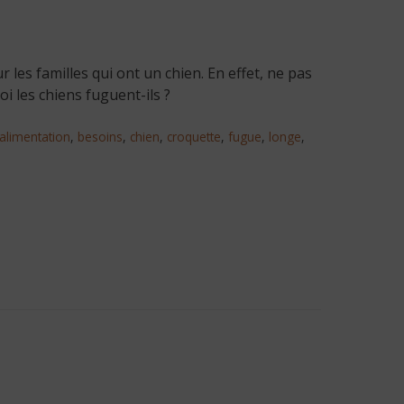
es familles qui ont un chien. En effet, ne pas
i les chiens fuguent-ils ?
alimentation
,
besoins
,
chien
,
croquette
,
fugue
,
longe
,