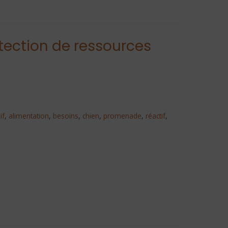
tection de ressources
if
,
alimentation
,
besoins
,
chien
,
promenade
,
réactif
,