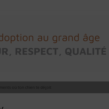
ents où ton chien te déçoit
y