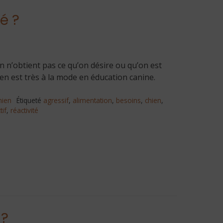
é ?
n n’obtient pas ce qu’on désire ou qu’on est
ien est très à la mode en éducation canine.
hien
Étiqueté
agressif
,
alimentation
,
besoins
,
chien
,
tif
,
réactivité
 ?