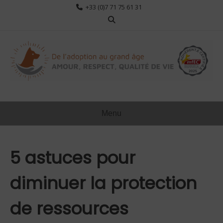
Aller
+33 (0)7 71 75 61 31
au
contenu
Menu
5 astuces pour
diminuer la protection
de ressources