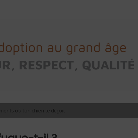
ents où ton chien te déçoit
ugue-t-il ?