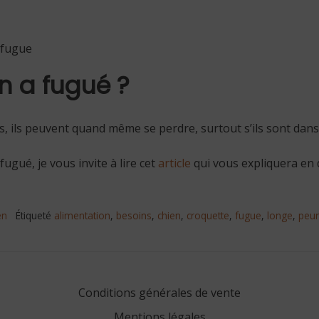
i fugue
n a fugué ?
is, ils peuvent quand même se perdre, surtout s’ils sont dans
ugué, je vous invite à lire cet
article
qui vous expliquera en 
en
Étiqueté
alimentation
,
besoins
,
chien
,
croquette
,
fugue
,
longe
,
peur
Conditions générales de vente
Mentions légales