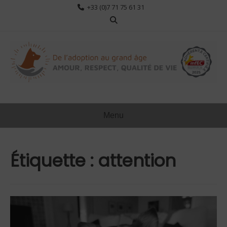
Aller
+33 (0)7 71 75 61 31
au
contenu
Menu
Étiquette :
attention