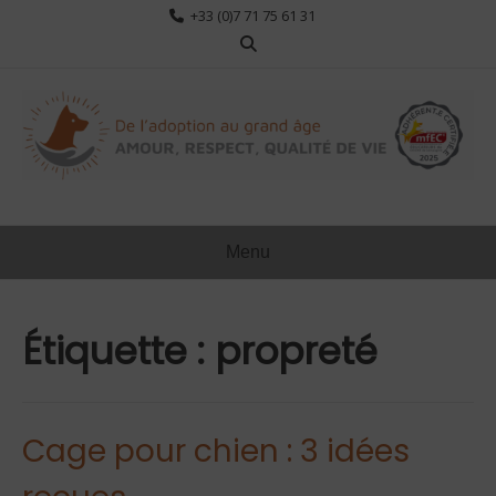
Aller
+33 (0)7 71 75 61 31
au
contenu
Menu
Étiquette :
propreté
Cage pour chien : 3 idées