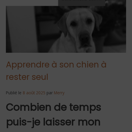
Apprendre à son chien à
rester seul
Publié le
8 août 2025
par
Merry
Combien de temps
puis-je laisser mon