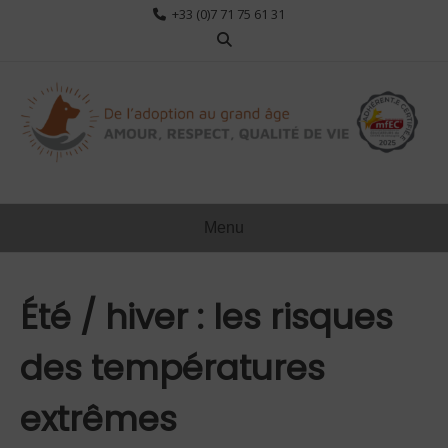
Aller
+33 (0)7 71 75 61 31
au
contenu
Menu
Été / hiver : les risques
des températures
extrêmes