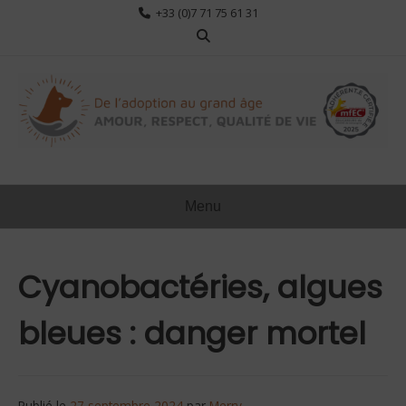
Aller
+33 (0)7 71 75 61 31
au
contenu
Menu
Cyanobactéries, algues
bleues : danger mortel
Publié le
27 septembre 2024
par
Merry