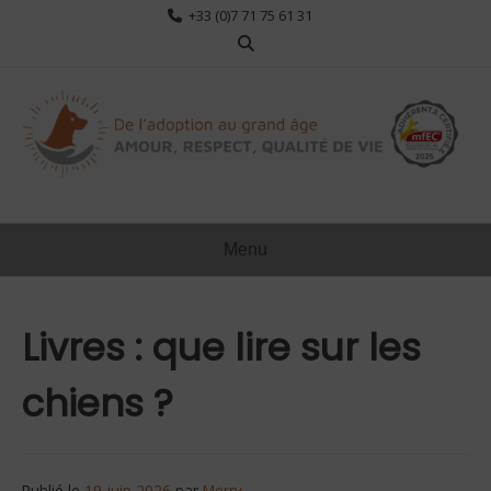
Aller
+33 (0)7 71 75 61 31
au
contenu
Menu
Livres : que lire sur les
chiens ?
Publié le
19 juin 2026
par
Merry