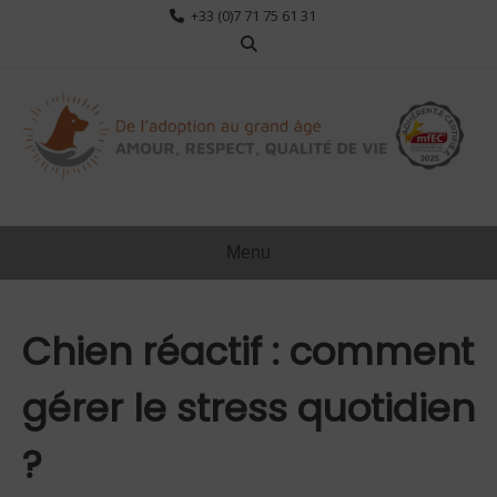
Aller
+33 (0)7 71 75 61 31
au
contenu
Menu
Chien réactif : comment
gérer le stress quotidien
?