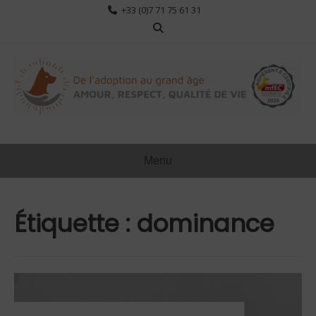
Aller
+33 (0)7 71 75 61 31
au
contenu
Menu
Étiquette :
dominance