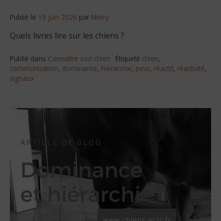
Publié le
19 juin 2026
par
Merry
Quels livres lire sur les chiens ?
Publié dans
Connaître son chien
Étiqueté
chien
,
communication
,
dominance
,
hiérarchie
,
peur
,
réactif
,
réactivité
,
signaux