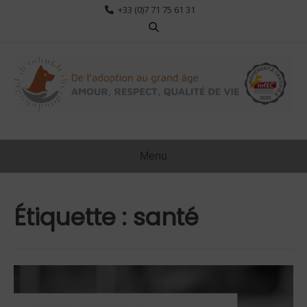
Aller
+33 (0)7 71 75 61 31
au
contenu
Menu
Étiquette :
santé