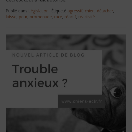
Publié dans
Législation
Étiqueté
agressif
,
chien
,
détacher
,
laisse
,
peur
,
promenade
,
race
,
réactif
,
réactivité