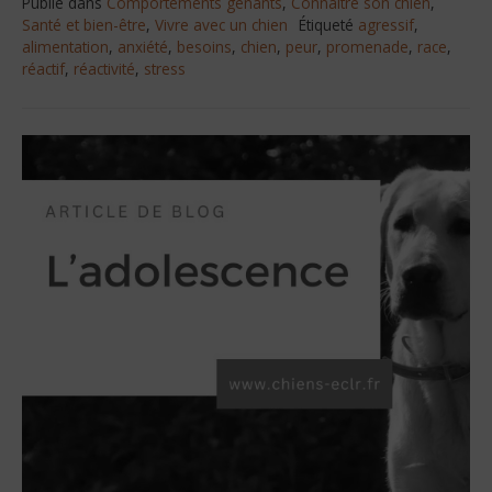
Publié dans
Comportements gênants
,
Connaître son chien
,
Santé et bien-être
,
Vivre avec un chien
Étiqueté
agressif
,
alimentation
,
anxiété
,
besoins
,
chien
,
peur
,
promenade
,
race
,
réactif
,
réactivité
,
stress