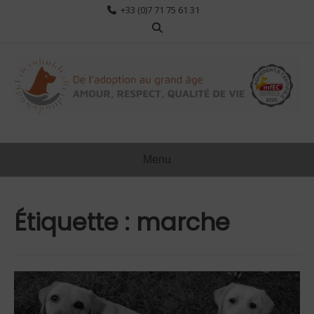
Aller
+33 (0)7 71 75 61 31
au
contenu
Menu
Étiquette :
marche