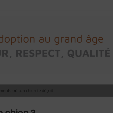
ents où ton chien te déçoit
n chien ?