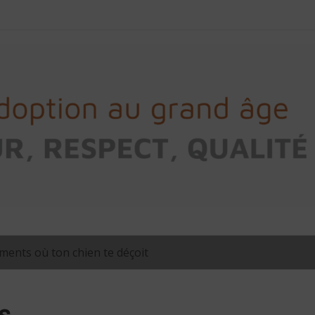
ents où ton chien te déçoit
s