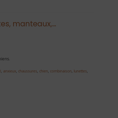
ttes, manteaux,…
hiens.
é
,
anxieux
,
chaussures
,
chien
,
combinaison
,
lunettes
,