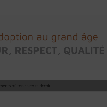
ents où ton chien te déçoit