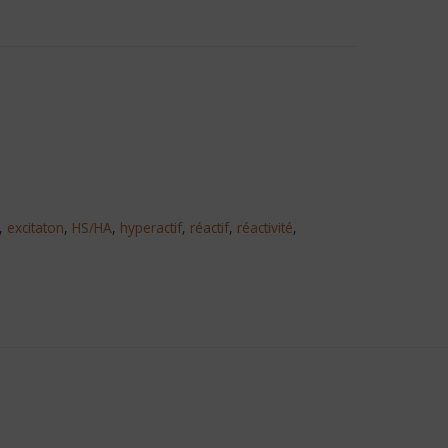
,
excitaton
,
HS/HA
,
hyperactif
,
réactif
,
réactivité
,