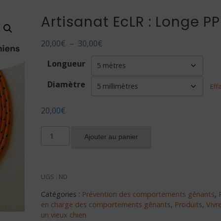
Artisanat EcLR : Longe P
Plage
20,00
€
–
30,00
€
de
Longueur
prix :
20,00€
Diamètre
Eff
à
30,00€
20,00
€
quantité
Ajouter au panier
de
Artisanat
EcLR
UGS :
ND
:
Longe
Catégories :
Prévention des comportements gênants
,
PPM
en charge des comportements gênants
,
Produits
,
Vivr
un vieux chien