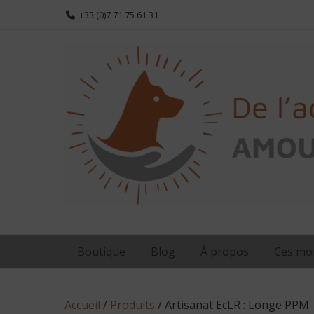
Aller
+33 (0)7 71 75 61 31
au
contenu
Boutique
Blog
À propos
Ces mom
Accueil
/
Produits
/ Artisanat EcLR : Longe PPM