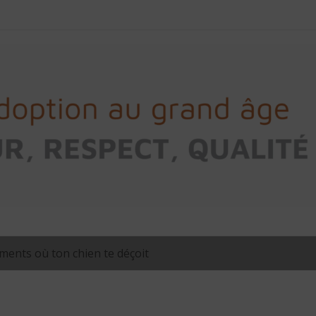
ents où ton chien te déçoit