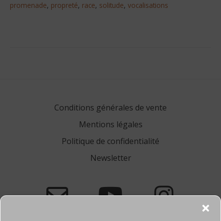
promenade
,
propreté
,
race
,
solitude
,
vocalisations
Conditions générales de vente
Mentions légales
Politique de confidentialité
Newsletter