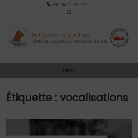
Aller
+33 (0)7 71 75 61 31
au
contenu
Menu
Étiquette :
vocalisations