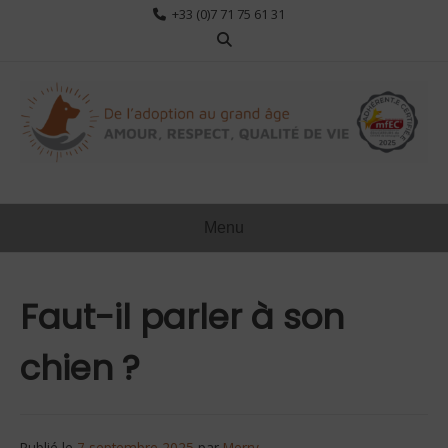
Aller
+33 (0)7 71 75 61 31
au
contenu
Menu
Faut-il parler à son
chien ?
Publié le
7 septembre 2025
par
Merry