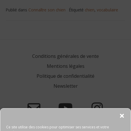
Publié dans
Connaître son chien
Étiqueté
chien
,
vocabulaire
Navigation
de
l’article
Conditions générales de vente
Mentions légales
Politique de confidentialité
Newsletter
Ce site utilise des cookies pour optimiser ses services et votre