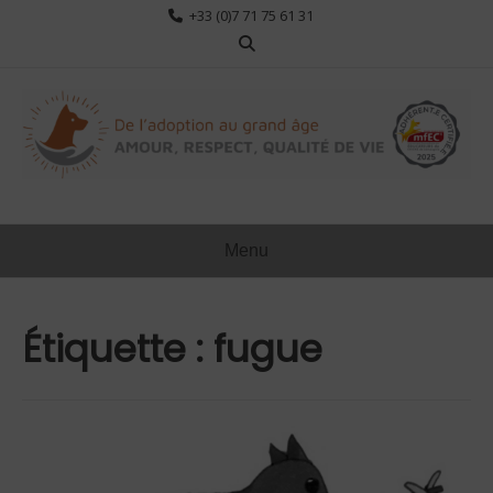
Aller
+33 (0)7 71 75 61 31
au
contenu
Menu
Étiquette :
fugue