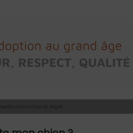
ents où ton chien te déçoit
ite mon chien ?