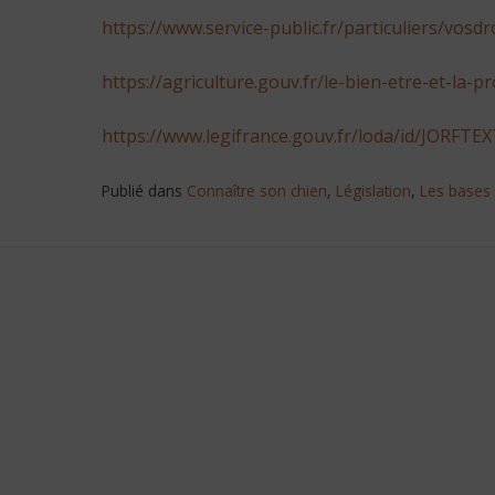
https://www.service-public.fr/particuliers/vosd
https://agriculture.gouv.fr/le-bien-etre-et-la
https://www.legifrance.gouv.fr/loda/id/JORFT
Publié dans
Connaître son chien
,
Législation
,
Les bases 
Navigation
de
l’article