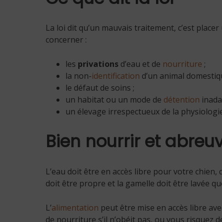
La loi dit qu’un mauvais traitement, c’est place
concerner :
les
privations
d’eau et de
nourriture
;
la non-
identification
d’un animal domestiqu
le défaut de soins ;
un habitat ou un mode de
détention
inada
un élevage irrespectueux de la physiologi
Bien nourrir et abre
L’eau doit être en accès libre pour votre chien, 
doit être propre et la gamelle doit être lavée q
L’
alimentation
peut être mise en accès libre avec
de nourriture s’il n’obéit pas, ou vous risque