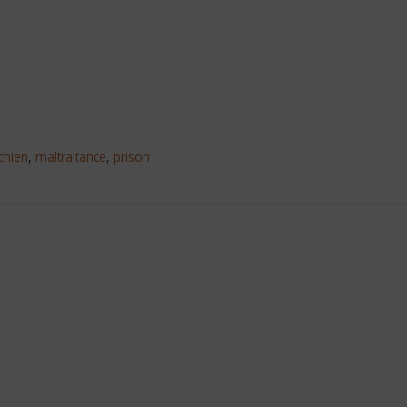
chien
,
maltraitance
,
prison