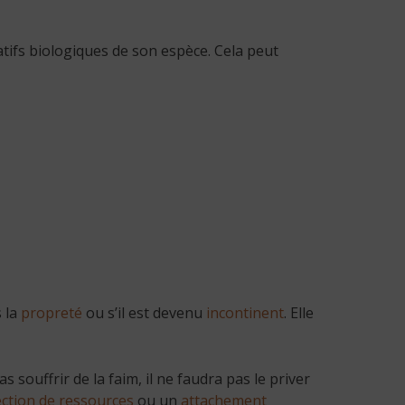
atifs biologiques de son espèce. Cela peut
s la
propreté
ou s’il est devenu
incontinent
. Elle
s souffrir de la faim, il ne faudra pas le priver
ction de ressources
ou un
attachement