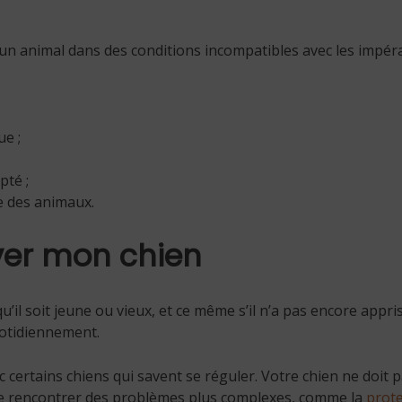
r un animal dans des conditions incompatibles avec les impér
e ;
pté ;
e des animaux.
uver mon chien
qu’il soit jeune ou vieux, et ce même s’il n’a pas encore appri
uotidiennement.
 certains chiens qui savent se réguler. Votre chien ne doit pa
z de rencontrer des problèmes plus complexes, comme la
prote