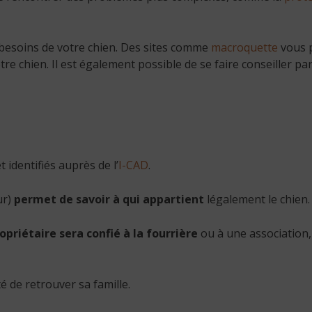
s besoins de votre chien. Des sites comme
macroquette
vous p
tre chien. Il est également possible de se faire conseiller 
 identifiés auprès de l’
I-CAD
.
ur)
permet de savoir à qui appartient
légalement le chien. C
priétaire sera confié à la fourrière
ou à une association,
ité de retrouver sa famille.