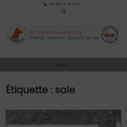
Aller
+33 (0)7 71 75 61 31
au
contenu
Menu
Étiquette :
sale