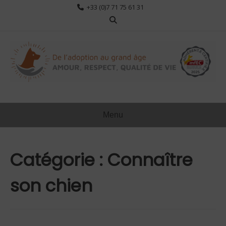
Aller
+33 (0)7 71 75 61 31
au
contenu
Menu
Catégorie :
Connaître
son chien