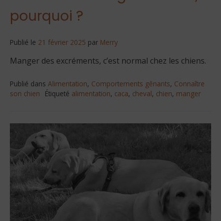
pourquoi ?
Publié le
21 février 2025
par
Merry
Manger des excréments, c’est normal chez les chiens.
Publié dans
Alimentation
,
Comportements gênants
,
Connaître
son chien
Étiqueté
alimentation
,
caca
,
cheval
,
chien
,
manger