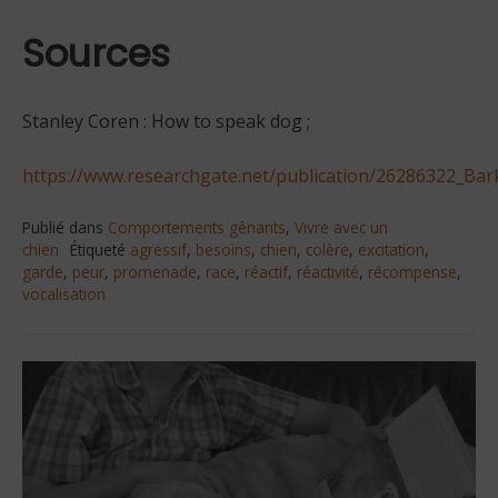
Sources
Stanley Coren : How to speak dog ;
https://www.researchgate.net/publication/26286322_Ba
Publié dans
Comportements gênants
,
Vivre avec un
chien
Étiqueté
agressif
,
besoins
,
chien
,
colère
,
excitation
,
garde
,
peur
,
promenade
,
race
,
réactif
,
réactivité
,
récompense
,
vocalisation