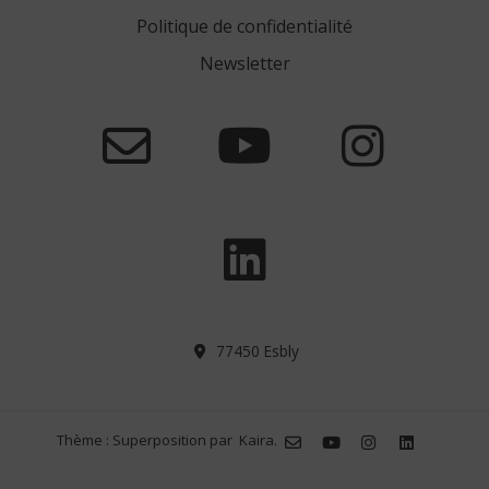
Politique de confidentialité
Newsletter
77450 Esbly
Thème : Superposition par
Kaira
.
0,00€
0
Votre