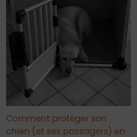
Comment protéger son
chien (et ses passagers) en