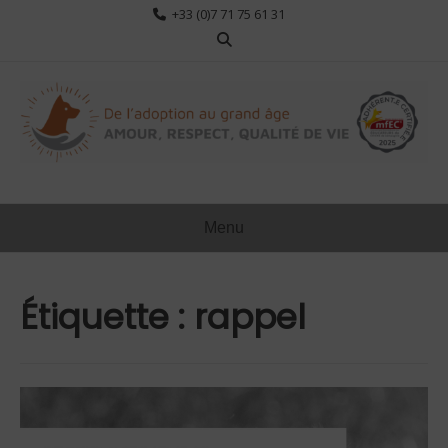
Aller
+33 (0)7 71 75 61 31
au
contenu
Menu
Étiquette :
rappel