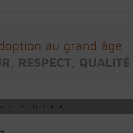
ents où ton chien te déçoit
e