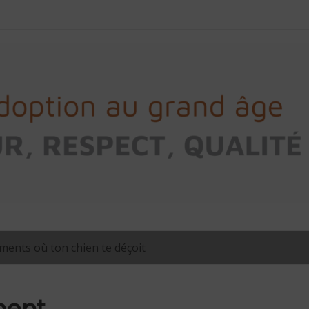
ents où ton chien te déçoit
ment