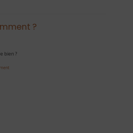
comment ?
e bien ?
ement