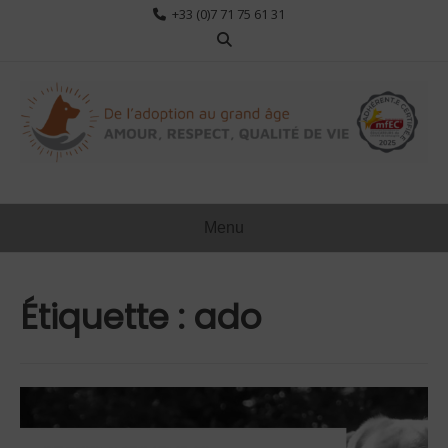
Aller
+33 (0)7 71 75 61 31
au
contenu
Menu
Étiquette :
ado