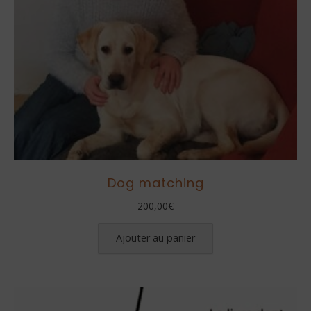
page
du
produit
Dog matching
200,00
€
Ajouter au panier