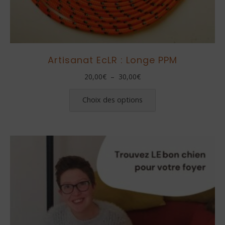
Artisanat EcLR : Longe PPM
Plage
20,00
€
–
30,00
€
de
Ce
prix :
produit
Choix des options
20,00€
a
à
plusieurs
30,00€
variations.
Les
options
peuvent
être
choisies
sur
la