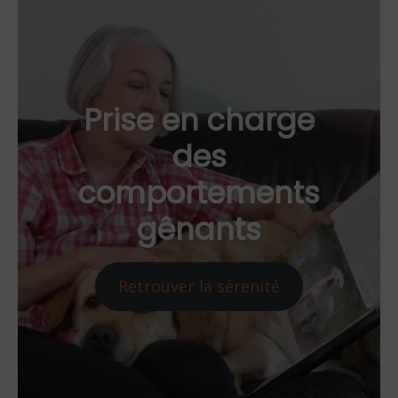
Prise en charge
des
comportements
gênants
Retrouver la sérenité