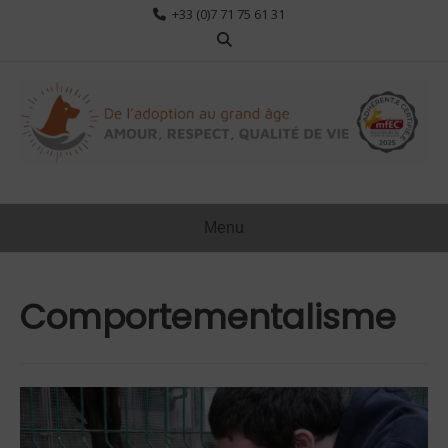
Aller
+33 (0)7 71 75 61 31
au
contenu
Menu
Comportementalisme