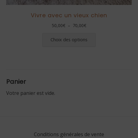
Vivre avec un vieux chien
Plage
50,00
€
–
70,00
€
de
Ce
prix :
produit
Choix des options
50,00€
a
à
plusieurs
70,00€
variations.
Les
options
Panier
peuvent
être
Votre panier est vide.
choisies
sur
la
page
du
Conditions générales de vente
produit