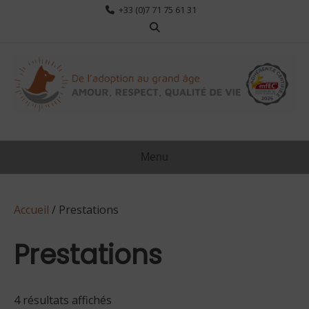
Aller
+33 (0)7 71 75 61 31
au
contenu
Menu
Accueil
/ Prestations
Prestations
4 résultats affichés