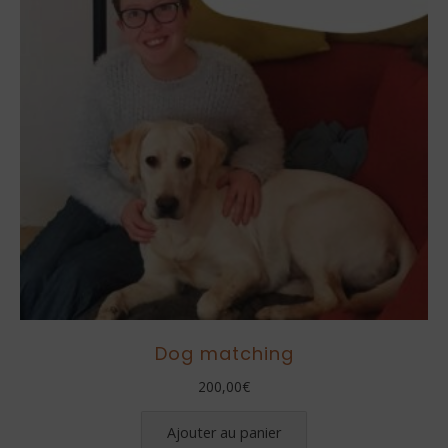
être
choisies
sur
la
page
du
produit
Dog matching
200,00
€
Ajouter au panier